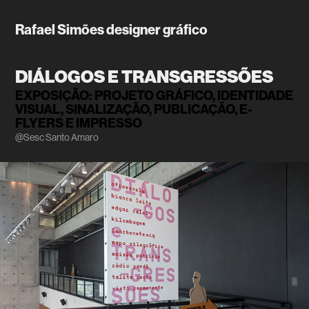
Rafael Simões designer gráfico
DIÁLOGOS E TRANSGRESSÕES
EXPOSIÇÃO: PROJETO GRÁFICO, IDENTIDADE 
VISUAL, SINALIZAÇÃO, PUBLICAÇÃO, E-
FLYERS E IMPRESSO
@Sesc Santo Amaro