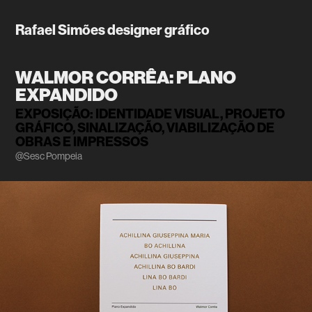
Rafael Simões designer gráfico
WALMOR CORRÊA: PLANO 
EXPANDIDO
EXPOSIÇÃO: IDENTIDADE VISUAL, PROJETO 
GRÁFICO, SINALIZAÇÃO, VIABILIZAÇÃO DE 
OBRAS E IMPRESSOS
@Sesc Pompeia